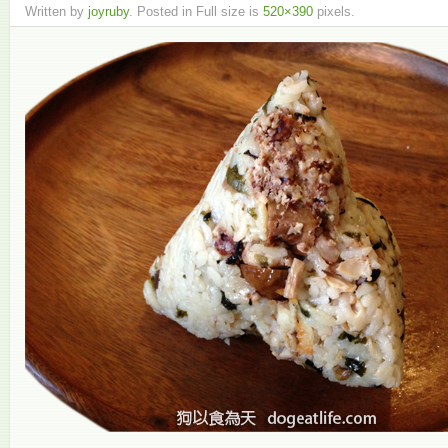
Written by
joyruby
. Posted in Full size is
520×390
pixels.