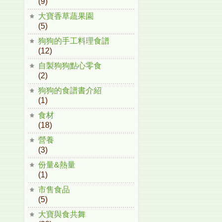
(9)
大寶香草蔬果園
(5)
狗狗的手工料理食譜
(12)
自製狗狗點心零食
(2)
狗狗的食譜書介紹
(1)
食材
(18)
營養
(3)
份量&熱量
(1)
市售食品
(5)
大寶與食共舞