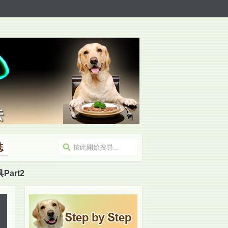
誌
art2