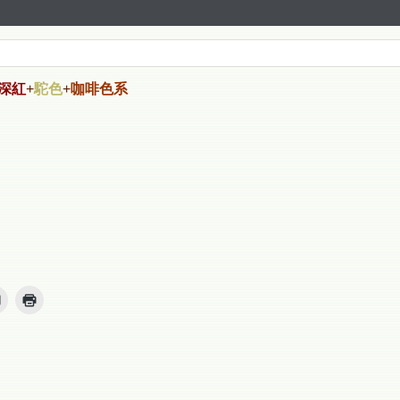
深紅
+
駝色
+
咖啡色系