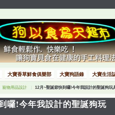
大寶香草鮮食俱樂部
大寶狗語錄
大寶生活
寵物用品設計
12月~聖誕節快到囉!今年我設計的聖誕狗玩具P
快到囉!今年我設計的聖誕狗玩