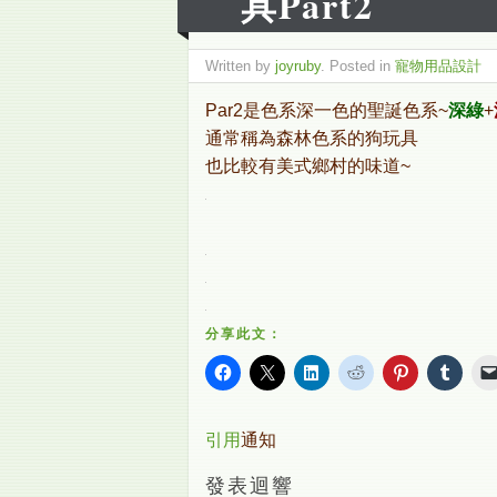
具Part2
Written by
joyruby
. Posted in
寵物用品設計
Par2是色系深一色的聖誕色系~
深綠
+
通常稱為森林色系的狗玩具
也比較有美式鄉村的味道~
分享此文：
引用
通知
發表迴響