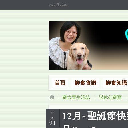
06. 8 月 2026
首頁
鮮食食譜
鮮食知識
首頁
關大寶生活誌
退休公關寶
12月~聖誕節
12
月
01