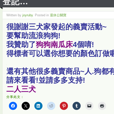
登記…
Written by
joyruby
. Posted in
退休公關寶
很謝謝三犬家發起的義賣活動~
要幫助流浪狗狗!
我贊助了
狗狗南瓜床
4個唷!
得標者可以選你想要的顏色訂做喔
還有其他很多義賣商品~人.狗都有
請來看看!並請多多支持!
二人三犬
分享此文：