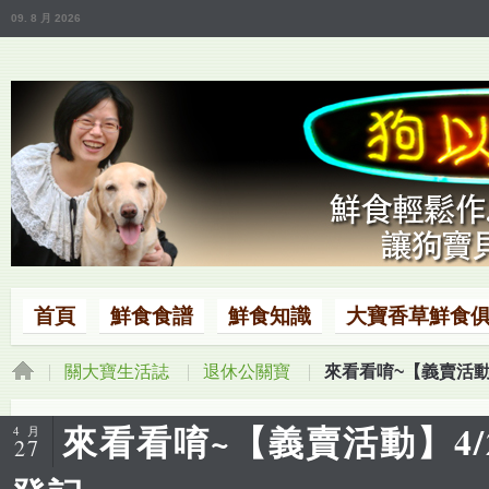
09. 8 月 2026
首頁
鮮食食譜
鮮食知識
大寶香草鮮食
關大寶生活誌
退休公關寶
來看看唷~【義賣活動】
來看看唷~【義賣活動】4/
4 月
27