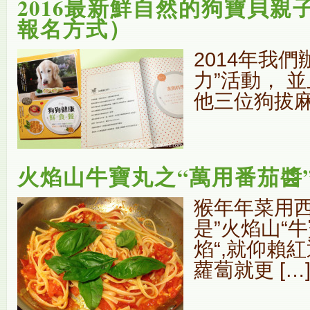
2016最新鮮自然的狗寶貝
報名方式）
2014年我
力”活動， 
他三位狗拔麻共
火焰山牛寶丸之“萬用番茄醬
猴年年菜用西
是”火焰山“
焰“,就仰賴
蘿蔔就更 […