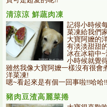
清涼涼 鮮蔬肉凍
記得小時候
菜凍給我們家
大寶阿嬤的
有淡淡甜甜的
冰在冰箱中~
小時候就覺得
雖然我像大寶阿嬤一樣沒有很會
洋菜凍!
嗯~看起來是有個一回事啦!!哈哈!
豬肉豆渣高麗菜捲