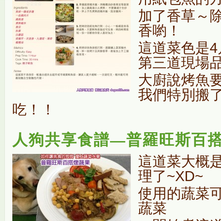
加了香草～
香喲！
這道菜色是4
第三道現場
大廚說烤魚
我們特別搬
吃！！
人狗共享食譜—普羅旺斯百
這道菜大概
理了~XD~
使用的蔬菜
蔬菜