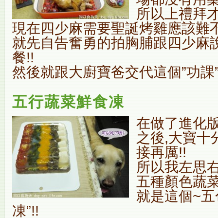
所以上禮拜才
現在四少麻需要聖誕烤雞應該難
就先自告奮勇的拍胸脯跟四少麻說
餐!!
然後就跟大廚寶爸交代這個”功課”
五行蔬菜鮮食凍
在做了進化版
之後,大寶十
接再厲!!
所以我左思
五種顏色蔬
就是這個~五
凍”!!