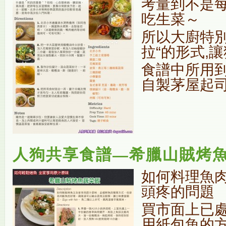
考量到不是
吃生菜～
所以大廚特別
拉“的形式,
食譜中所用
自製茅屋起
人狗共享食譜—希臘山賊烤
如何料理魚
頭疼的問題
買市面上已處
用紙包魚的