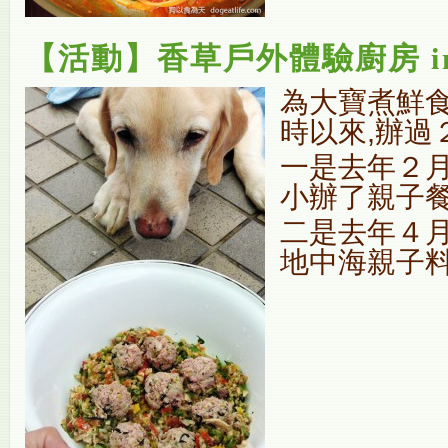
【活動】香草戶外體驗廚房 i
為大寶煮鮮
時以來,辦過
一是去年２月幫
小辦了親子
二是去年４
地中海親子