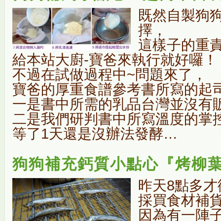
既然自製狗
擇，
這樣子的重
給本站大廚-寶爸來執行就好囉！
不過在試做過程中~問題來了，
寶爸的厚重食譜參考書所寫的起
一是書中所需的乳品台灣並沒有
二是我們研判書中所寫溫度的掌控
等了1天還是沒辦法發酵…
狗狗補充鈣質小點心『烤柳
昨天8點多才衝
採買食材補貨
因為有一陣