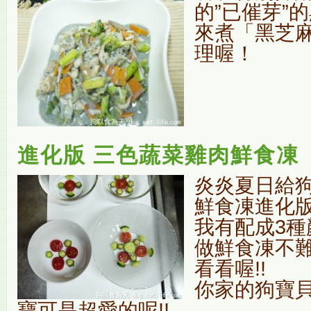
的”已催芽”
來煮「黑芝
理喔！
進化版 三色蔬菜雞肉鮮食凍
炎炎夏日給
鮮食凍進化版
我有配成3種
做鮮食凍不
看看喔!!
你家的狗寶貝
寶可是超愛的呢!!