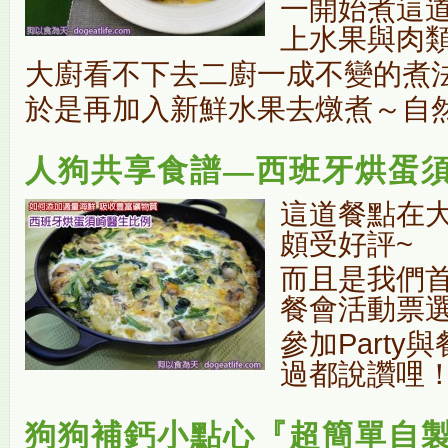
一開始煮這
上水果與肉
大廚看不下去二廚一成不變的煮
於是再加入新鮮水果去燉煮～自
人狗共享食譜—西班牙烘蛋
這道餐點在
頗受好評~
而且是我們
餐會活動票
參加Part
過都說讚哩
狗狗補鈣小點心『超簡單自