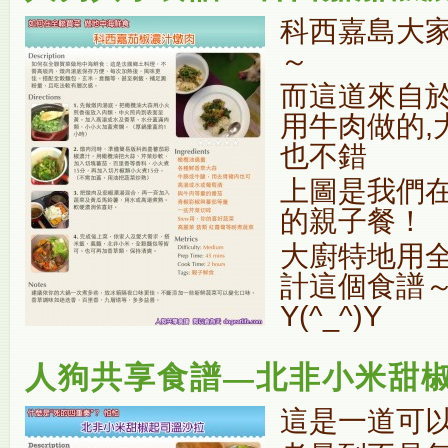
科西嘉島大
～
而這道來自
用牛肉做的,
也不錯
上圖是我們
的親子餐！
大廚特地用
計這個食譜
Y(^_^)Y
人狗共享食譜—北非小米甜
這是一道可