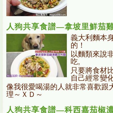
人狗共享食譜—拿坡里鮮茄
義大利麵本
的！
以麵類來說
吃,
只要將食材
自己經常變
像我很愛喝湯的人就非常喜歡跟
理～ＸＤ～
人狗共享食譜—科西嘉茄椒