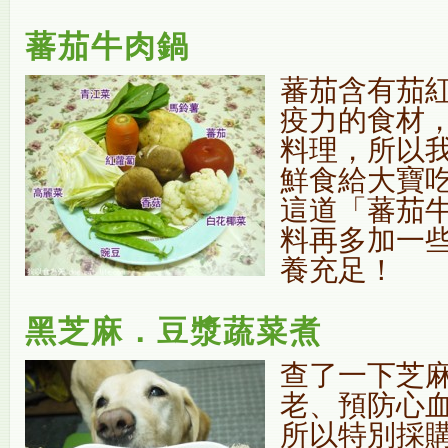
蕃茄牛肉鍋
蕃茄含有茄
疫力的食材
料理，所以
鮮食給大寶
這道「蕃茄
料再多加一
養充足！
黑芝麻．豆漿蔬菜煮
查了一下芝
老、預防心
所以特別採