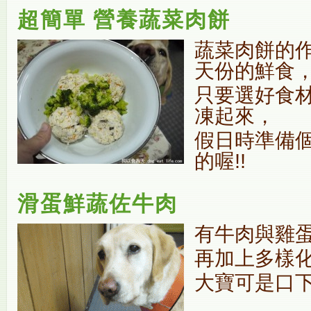
超簡單 營養蔬菜肉餅
蔬菜肉餅的
天份的鮮食
只要選好食
凍起來，
假日時準備
的喔!!
滑蛋鮮蔬佐牛肉
有牛肉與雞蛋
再加上多樣化
大寶可是口下