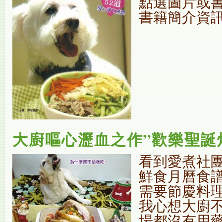
點選圖片或
書籍簡介資
大廚嘔心瀝血之作”歡樂聖誕
看到愛煮社團
鮮食月曆食譜
需要節慶料理
我心想大廚
場都沒有用藥