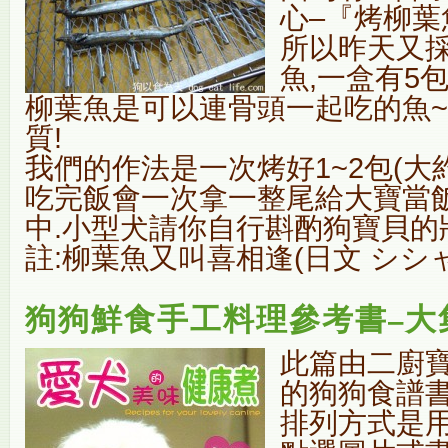
心–『烤柳葉
所以昨天又採
魚,一盒有5包
柳葉魚是可以連骨頭一起吃的魚
質!
我們的作法是一次烤好1~2包(大約
吃完飯會一次拿一整尾給大寶當飯
中.小型犬請你自行斟酌狗寶貝的
註:柳葉魚又叫喜相逢(日文 シシャモ 
狗狗鮮食手工料理參考書–大
此篇由二廚
的狗狗食譜
排列方式是