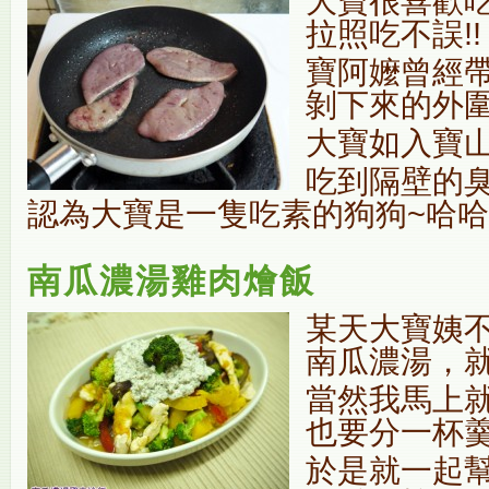
大寶很喜歡
拉照吃不誤!!
寶阿嬤曾經
剝下來的外
大寶如入寶
吃到隔壁的
認為大寶是一隻吃素的狗狗~哈哈!
南瓜濃湯雞肉燴飯
某天大寶姨
南瓜濃湯，
當然我馬上
也要分一杯
於是就一起