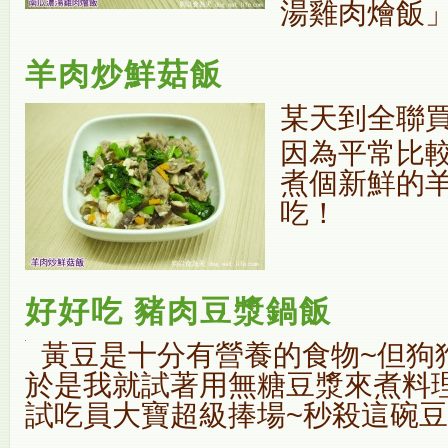
湯雞肉燴飯
羊肉炒鮮菇飯
某天到全聯
因為平常比
煮個新鮮的
吃！
好好吃 豬肉豆漿鍋飯
黃豆是十分有營養的食物~但狗狗
於是我就試著用無糖豆漿來煮料理
試吃員大寶超級捧場~秒殺這碗豆漿