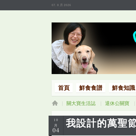
07. 8 月 2026
首頁
鮮食食譜
鮮食知識
首頁
關大寶生活誌
退休公關寶
我設計的萬聖節狗
10
月
04