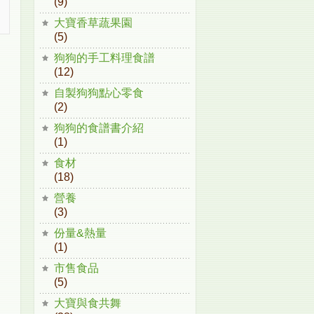
(9)
大寶香草蔬果園
(5)
狗狗的手工料理食譜
(12)
自製狗狗點心零食
(2)
狗狗的食譜書介紹
(1)
食材
(18)
營養
(3)
份量&熱量
(1)
市售食品
(5)
大寶與食共舞