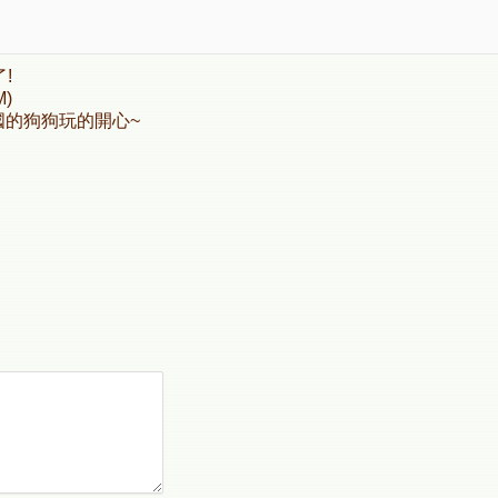
!
M)
國的狗狗玩的開心~