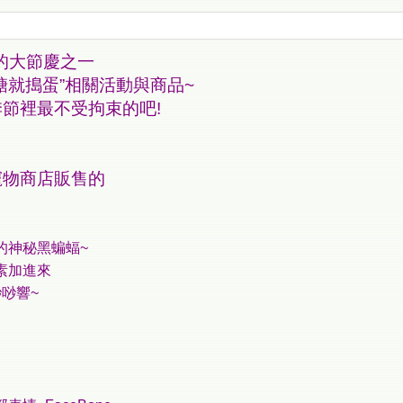
的大節慶之一
糖就搗蛋”相關活動與商品~
節裡最不受拘束的吧!
寵物商店販售的
的神秘黑蝙蝠~
素加進來
唦響~