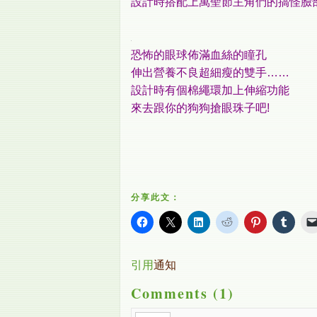
設計時搭配上萬聖節主角們的搞怪臉
恐怖的眼球佈滿血絲的瞳孔
伸出營養不良超細瘦的雙手……
設計時有個棉繩環加上伸縮功能
來去跟你的狗狗搶眼珠子吧!
分享此文：
引用
通知
Comments (1)