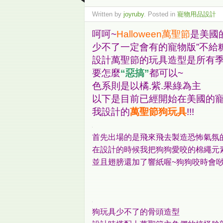
Written by
joyruby
. Posted in
寵物用品設計
呵呵~
Halloween萬聖節
是美國
少不了一定會有的寵物版”不給
設計萬聖節的玩具造型是所有季
要怎麼
“惡搞”
都可以~
色系則是以橘.紫.果綠為主
以下是目前已經開始在美國的
我設計的
萬聖節狗玩具
!!!
首先出場的是飛來飛去製造恐怖氣氛
在設計的時候我把狗狗愛咬的棉繩元
並且翅膀還加了響紙喔~狗狗咬時會唦
狗玩具少不了的骨頭造型