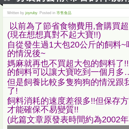
Written by
joyruby
. Posted in
市售食品
以前為了節省食物費用,會購買超
(現在想想真對不起大寶!!)
自從發生過1大包20公斤的飼料
的情況後~
媽麻就再也不買超大包的飼料了!!
的飼料可以讓大寶吃到一個月多….
但是飼養比較多隻狗狗的情況跟
了!
飼料消耗的速度差很多!!但保存
才能確保不易變質!!
(此篇文章原發表時間約為2002年