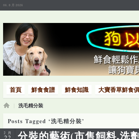
06. 8 月 2026
首頁
鮮食食譜
鮮食知識
大寶香草鮮食
洗毛精分裝
Posts Tagged ‘洗毛精分裝’
分裝的藝術(市售飼料.洗劑
2 月
22