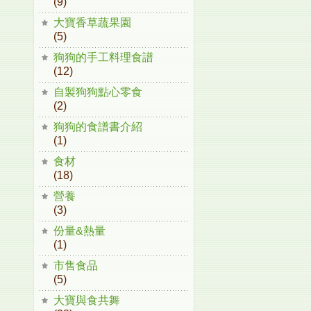
(9)
大寶香草蔬果園
(5)
狗狗的手工料理食譜
(12)
自製狗狗點心零食
(2)
狗狗的食譜書介紹
(1)
食材
(18)
營養
(3)
份量&熱量
(1)
市售食品
(5)
大寶與食共舞