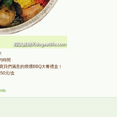
！
的時間
寶貝們滿意的煙燻BBQ大餐禮盒！
0元/盒
nts