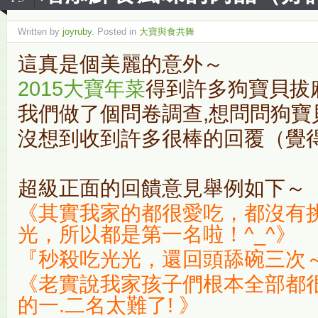
Written by
joyruby
. Posted in
大寶與食共舞
這真是個美麗的意外～
2015大寶年菜
得到許多狗寶貝拔
我們做了個問卷調查,想問問狗寶
沒想到收到許多很棒的回覆（覺
超級正面的回饋意見舉例如下～
《其實我家的都很愛吃，都沒有
光，所以都是第一名啦！^_^》
『秒殺吃光光，還回頭舔碗三次
《老實說我家孩子們根本全部都
的一.二名太難了! 》