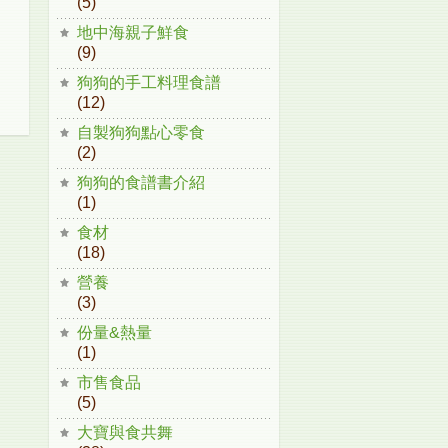
(5)
地中海親子鮮食
(9)
狗狗的手工料理食譜
(12)
自製狗狗點心零食
(2)
狗狗的食譜書介紹
(1)
食材
(18)
營養
(3)
份量&熱量
(1)
市售食品
(5)
大寶與食共舞