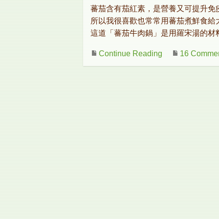
蕃茄含有茄紅素，是營養又可提升免
所以我很喜歡也常常用蕃茄煮鮮食給
這道「蕃茄牛肉鍋」是用羅宋湯的材
Continue Reading
16 Comme