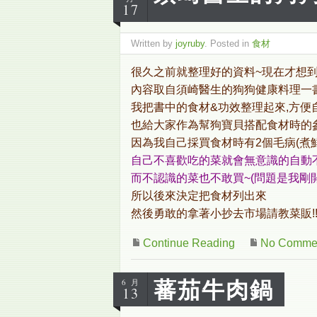
17
Written by
joyruby
. Posted in
食材
很久之前就整理好的資料~現在才想到
內容取自須崎醫生的狗狗健康料理一
我把書中的食材&功效整理起來,方便
也給大家作為幫狗寶貝搭配食材時的參
因為我自己採買食材時有2個毛病(煮
自己不喜歡吃的菜就會無意識的自動不
而不認識的菜也不敢買~(問題是我剛
所以後來決定把食材列出來
然後勇敢的拿著小抄去市場請教菜販!
Continue Reading
No Comme
蕃茄牛肉鍋
6 月
13