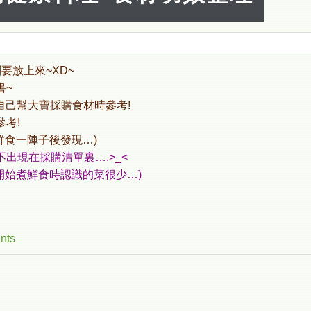
要放上來~XD~
書~
自己幫大寶採購食材時參考!
考!
鮮食一陣子後發現…)
出現在採購清單裏….>_<
開始煮鮮食時認識的菜很少…)
!
nts