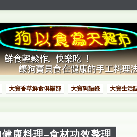
大寶香草鮮食俱樂部
大寶狗語錄
大寶生活
狗健康料理–食材功效整理