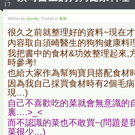
17
Written by
joyruby
. Posted in
食材
很久之前就整理好的資料~現在才
內容取自須崎醫生的狗狗健康料
我把書中的食材&功效整理起來,
時參考!
也給大家作為幫狗寶貝搭配食材時
因為我自己採買食材時有2個毛病
現…)
自己不喜歡吃的菜就會無意識的
裏….>_<
而不認識的菜也不敢買~(問題是
菜很少…)