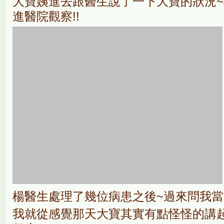
大寶姨進去跟醫生說了一下大寶的狀況
進醫院觀察!!
楊醫生處理了幾位病患之後~過來問我當
我就從感覺那天大寶其實有點怪怪的講