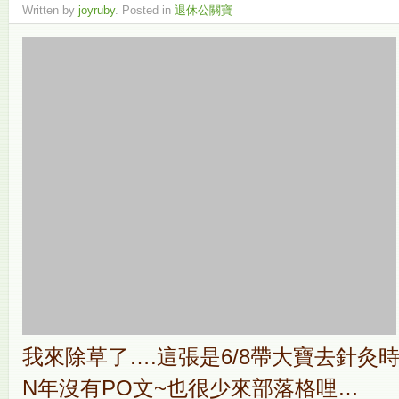
Written by
joyruby
. Posted in
退休公關寶
我來除草了….這張是6/8帶大寶去針灸時
N年沒有PO文~也很少來部落格哩…