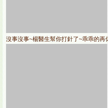
沒事沒事~楊醫生幫你打針了~乖乖的再休