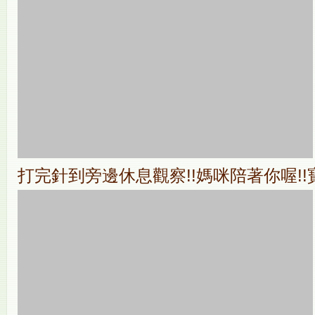
打完針到旁邊休息觀察!!媽咪陪著你喔!!寶