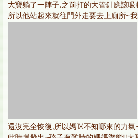
大寶躺了一陣子,之前打的大管針應該吸
所以他站起來就往門外走要去上廁所~我趕
還沒完全恢復,所以媽咪不知哪來的力氣~
此時爆發出~孩子有難時的媽媽潛能!!大寶