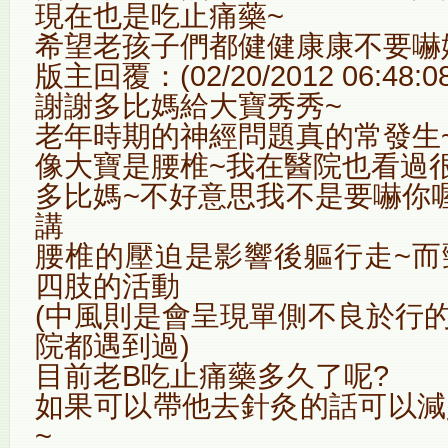
現在也是吃止痛藥~
希望老孩子們都健健康康不要嚇
版主回覆：(02/20/2012 06:48:0
謝謝多比媽給大寶秀秀~
老年時期的神經問題真的常發生
像大寶是腰椎~我在醫院也看過
多比媽~不好意思我不是要嚇你
講
腰椎的壓迫是影響後軀行走~而
四肢的活動
(中風則是會呈現單側不良於行的
院都遇到過)
目前老B吃止痛藥多久了呢?
如果可以帶他去針灸的話可以減
~