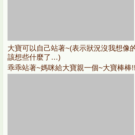
大寶可以自己站著~(表示狀況沒我想像的
該想些什麼了…)
乖乖站著~媽咪給大寶親一個~大寶棒棒!