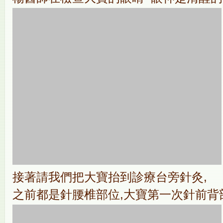
接著請我們把大寶抬到診療台旁針灸,
之前都是針腰椎部位,大寶第一次針前背部位