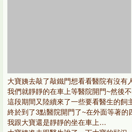
大寶姨去敲了敲鐵門想看看醫院有沒有
我們就靜靜的在車上等醫院開門~然後不
這段期間又陸續來了一些要看醫生的飼主
終於到了3點醫院開門了~在外面等著的
我跟大寶還是靜靜的坐在車上…