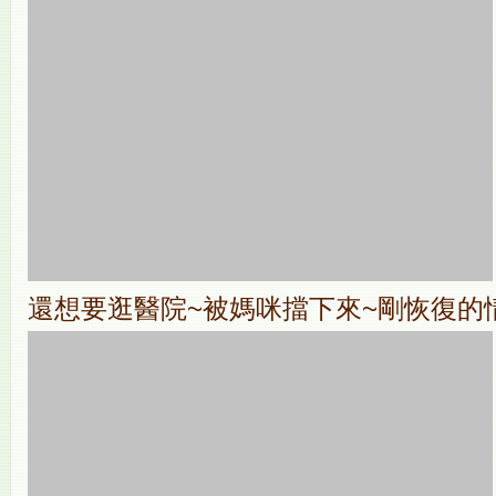
還想要逛醫院~被媽咪擋下來~剛恢復的