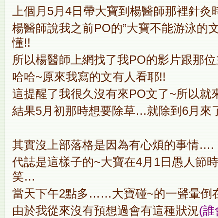
上個月5月4日帶大寶到楊醫師那裡針灸
楊醫師說我之前PO的”大寶不能游泳的
懂!!
所以楊醫師上網找了我PO的影片跟那位
哈哈~原來我寫的文有人看耶!!
這提醒了我很久沒有來PO文了~所以就來
結果5月初那時想要除草…就除到6月來了!
其實沒上部落格是因為有心煩的事情….
代誌是這樣子的~大寶在4月1日愚人節
笑…
當天下午2點多……大寶碰~的一聲暈倒在
由於我從來沒有預想過會有這種狀況
(