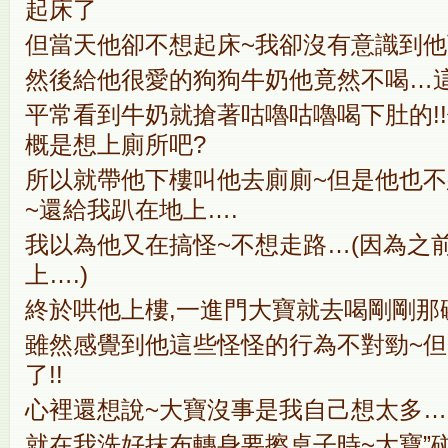
起床了
但當天他卻不想起床~我卻沒有意識到他
然後給他很愛的狗狗牛奶他竟然不喝…這
平常看到牛奶就搶著咕嚕咕嚕喝下肚的!
概是想上廁所吧?
所以就帶他下樓叫他去廁廁~但是他也不
~還給我趴在地上….
我以為他又在搞怪~不想走路…(因為之
上….)
終於哄他上樓,一進門大寶就去喝剛剛那碗
雖然感覺到他這些怪怪的行為不對勁~
了!!
心裡還想說~大寶沒事是我自己想太多…
就在我洗好抹布轉身要擦桌子時~大寶”碰