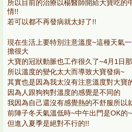
所以目前的治療以楊醫師開給大寶吃的
情!!
若可以都不再發病就太好了!!
現在生活上要特別注意溫度~這種天氣
一
擔很大
大寶的冠狀動脈也工作很久了~4月1日
所以溫度的變化太大而導致大寶發病~
其實也是因為我太沒有注意溫度對大寶的
因為人跟狗狗對溫度的感覺是不同的
我因為自己還沒有感覺熱的不舒服所以就
前陣子冬天氣溫低時~中午出門是OK的~
但進入夏季是絕對不行的!!