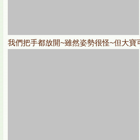
我們把手都放開~雖然姿勢很怪~但大寶可