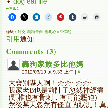
dog eat life
分享此文：
標籤：
針灸
,
狗狗暈倒
,
狗狗心血管問題
引用
通知
Comments (3)
轟狗家族多比他媽
2012/06/19 at 9:33 上午
|
#
大寶別嚇人啊！秀秀~秀秀~
我家老B也是前陣子忽然神經痛
(頸椎也有骨刺，有可能壓迫)
然後某天忽然有僵直的狀況！真