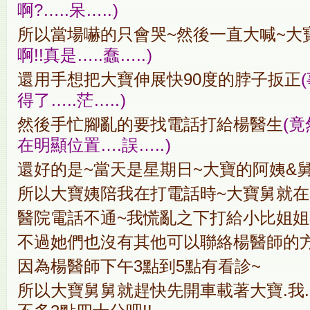
啊?…..呆…..
)
所以當場嚇的只會哭~然後一直大喊~大寶
啊!!真是…..蠢…..
)
還用手想把大寶伸展快90度的脖子扳正
得了…..茫…..
)
然後手忙腳亂的要找電話打給楊醫生
(
在明顯位置….誤…..
)
還好的是~當天是星期日~大寶的阿姨&
所以大寶姨陪我在打電話時~大寶舅就在
醫院電話不通~我慌亂之下打給小比姐姐
不過她們也沒有其他可以聯絡楊醫師的方
因為楊醫師下午3點到5點有看診~
所以大寶舅舅就趕快先開車載著大寶.我.