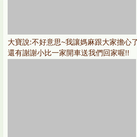
大寶說:不好意思~我讓媽麻跟大家擔心了!
還有謝謝小比一家開車送我們回家喔!!