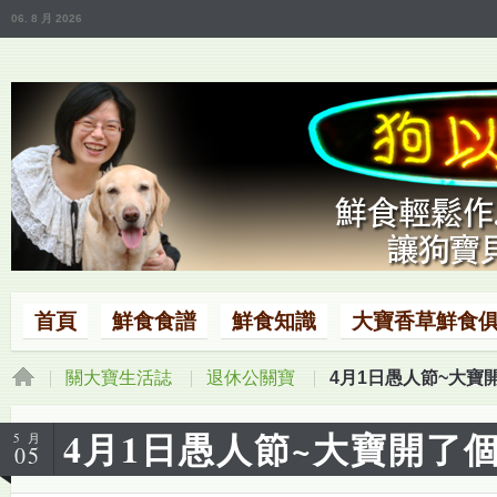
06. 8 月 2026
首頁
鮮食食譜
鮮食知識
大寶香草鮮食
關大寶生活誌
退休公關寶
4月1日愚人節~大寶開
4月1日愚人節~大寶開了個
5 月
05