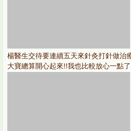
楊醫生交待要連續五天來針灸打針做治療
大寶總算開心起來!!我也比較放心一點了!