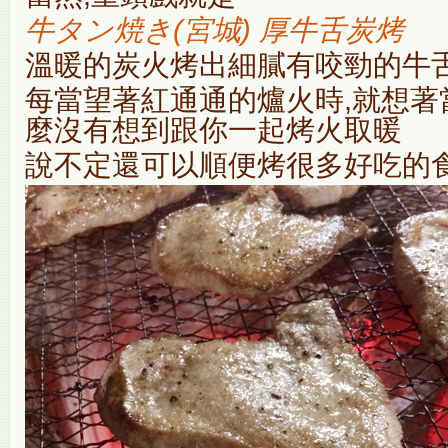
牛タン焼き(宮城) 厚牛舌炭烤
溫暖的炭火烤出細膩有咬勁的牛
每當望著紅通通的爐火時,就想著
麼沒有想到跟你一起烤火取暖
說不定還可以順便烤很多好吃的