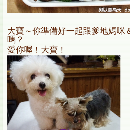
大寶～你準備好一起跟爹地媽咪
嗎？
愛你喔！大寶！