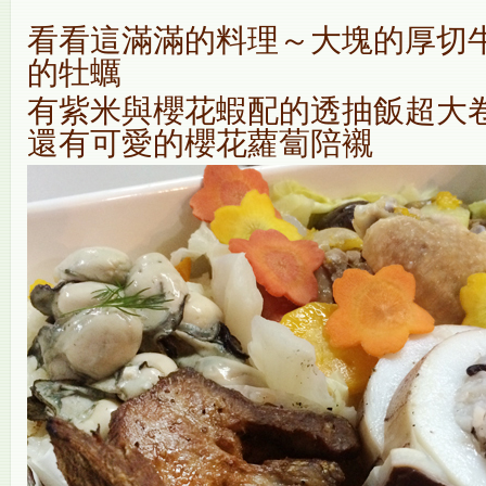
看看這滿滿的料理～大塊的厚切牛
的牡蠣
有紫米與櫻花蝦配的透抽飯超大卷
還有可愛的櫻花蘿蔔陪襯