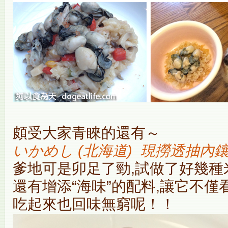
頗受大家青睞的還有～
いかめし (北海道) 現撈透抽內
爹地可是卯足了勁,試做了好幾種
還有增添“海味”的配料,讓它不
吃起來也回味無窮呢！！