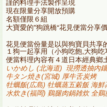
謹的料理手法製作呈現
現在限量分享開放預購
名額僅限６組
大寶愛的”狗跳橋“花見便當分享價
花見便當份量是以與狗寶貝共享的
１狗一起享用（小狗吃飽,大狗吃
便當料理內容有４道日本經典鄉
いかめし (北海道) 現撈透抽內
牛タン焼き(宮城) 厚牛舌炭烤
牡蠣飯(広島) 牡蠣蒸五糓飯 海鮮
水炊き(福岡) 鷄腿肉鍋雑炊 全