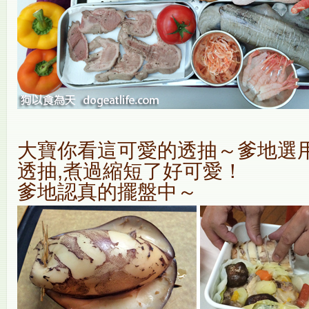
大寶你看這可愛的透抽～爹地選
透抽,煮過縮短了好可愛！
爹地認真的擺盤中～