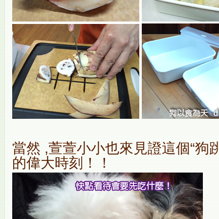
當然 ,萱萱小小也來見證這個“狗
的偉大時刻！！