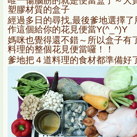
唯一傷腦筋的就是便當盒了～大
塑膠材質的盒子
經過多日的尋找,最後爹地選擇了
作這個給你的花見便當Y(^_^)Y
媽咪也覺得還不錯～所以盒子有了
料理的整個花見便當囉！！
爹地把４道料理的食材都準備好