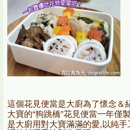
這個花見便當是大廚為了懷念＆
大寶的“狗跳橋”花見便當一年僅
是大廚用對大寶滿滿的愛,以純手