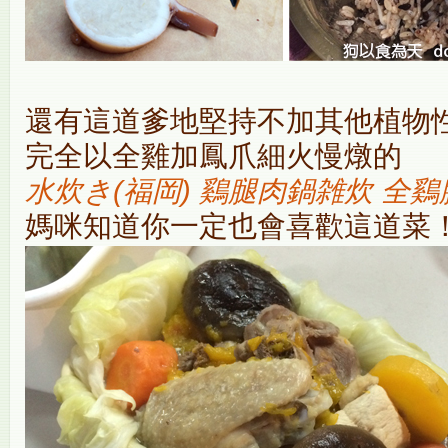
還有這道爹地堅持不加其他植物性
完全以全雞加鳳爪細火慢燉的
水炊き(福岡) 鷄腿肉鍋雑炊 全
媽咪知道你一定也會喜歡這道菜