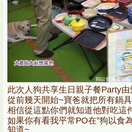
此次人狗共享生日親子餐Party
從前幾天開始~寶爸就把所有鍋具
相信從這點你們就知道他對吃這件
如果你有看我平常PO在”狗以食
知道~