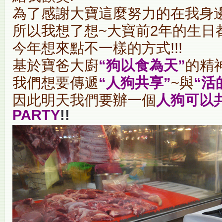
為了感謝大寶這麼努力的在我身邊
所以我想了想~大寶前2年的生日
今年想來點不一樣的方式!!!
基於寶爸大廚
“狗以食為天”
的精
我們想要傳遞
“人狗共享”
~與
“活
因此明天我們要辦一個
人狗可以
PARTY
!!