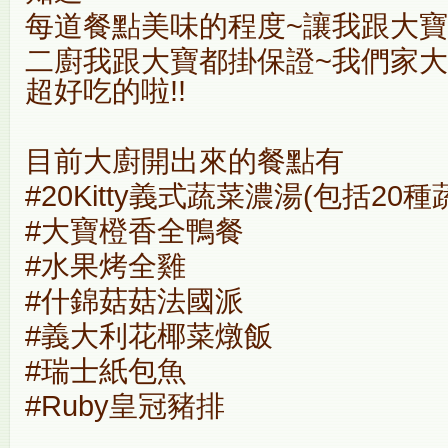
每道餐點美味的程度~讓我跟大寶
二廚我跟大寶都掛保證~我們家大
超好吃的啦!!
目前大廚開出來的餐點有
#20Kitty義式蔬菜濃湯(包括20種
#大寶橙香全鴨餐
#水果烤全雞
#什錦菇菇法國派
#義大利花椰菜燉飯
#瑞士紙包魚
#Ruby皇冠豬排
…