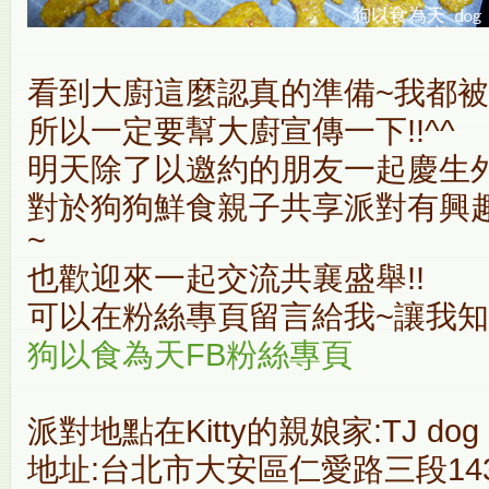
看到大廚這麼認真的準備~我都被他
所以一定要幫大廚宣傳一下!!^^
明天除了以邀約的朋友一起慶生
對於狗狗鮮食親子共享派對有興趣
~
也歡迎來一起交流共襄盛舉!!
可以在粉絲專頁留言給我~讓我知道
狗以食為天FB粉絲專頁
派對地點在Kitty的親娘家:TJ dog
地址:台北市大安區仁愛路三段143