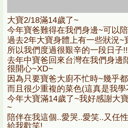
大寶2/18滿14歲了~
今年寶爸難得在我們身邊~可以陪
過去2年大寶身體上有一些狀況~
所以我們度過很艱辛的一段日子!!
去年中寶爸回來台灣在我們身邊陪
很開心~XD~
因為只要寶爸大廚不忙時~幾乎都
而且很少重複的菜色(這真是我學不
今年大寶滿14歲了~我好感謝大
~
陪伴在我這個..愛哭..愛笑..又
給我歡笑!