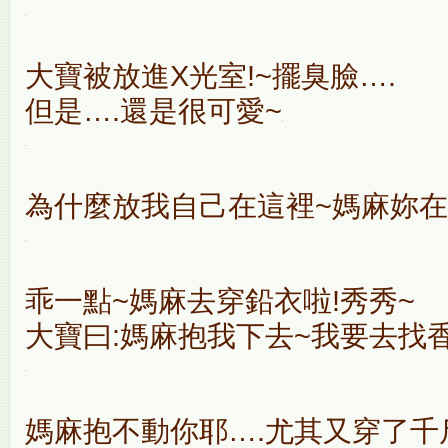
大寶被放進X光室!~擺臭臉….
但是….還是很可愛~
為什麼放我自己在這裡~媽麻妳在
乖一點~媽麻去穿鉛衣啦!秀秀~
大寶曰:媽麻抱我下去~我要去找香
媽麻抱不動你耶….尤其又穿了千