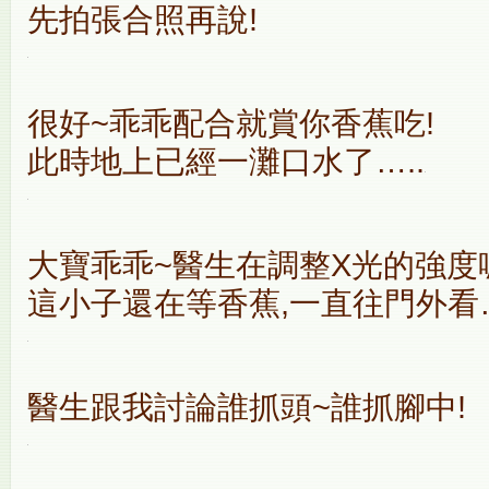
先拍張合照再說!
很好~乖乖配合就賞你香蕉吃!
此時地上已經一灘口水了…..
大寶乖乖~醫生在調整X光的強度
這小子還在等香蕉,一直往門外看…
醫生跟我討論誰抓頭~誰抓腳中!