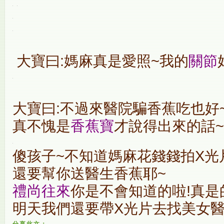
大寶曰:媽麻真是愛照~我的
關節
大寶曰:不過來醫院騙香蕉吃也好~
真不愧是
香蕉寶
才說得出來的話~X
傻孩子~不知道媽麻花錢錢拍X光
還要幫你送醫生香蕉耶~
禮尚往來
你是不會知道的啦!真是
明天我們還要帶X光片去找美女醫
分享此文：