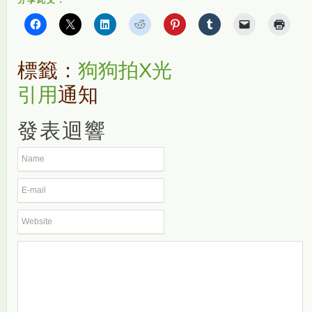
標籤：
狗狗拍X光
引用
通知
發表迴響