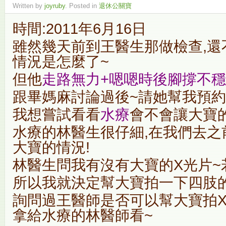
Written by
joyruby
. Posted in
退休公關寶
時間:2011年6月16日
雖然幾天前到王醫生那做檢查,
還
情況是怎麼了~
但他
走路無力+嗯嗯時後腳撐不穩
跟畢媽麻討論過後~請她幫我預
我想嘗試看看
水療
會不會讓大寶
水療的林醫生很仔細,在我們去之
大寶的情況!
林醫生問我有沒有大寶的X光片~
所以我就決定幫大寶拍一下四肢的
詢問過王醫師是否可以幫大寶拍X
拿給水療的林醫師看~