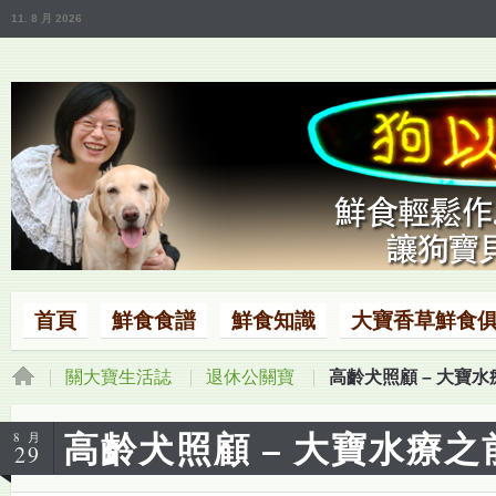
11. 8 月 2026
首頁
鮮食食譜
鮮食知識
大寶香草鮮食
關大寶生活誌
退休公關寶
高齡犬照顧 – 大寶
高齡犬照顧 – 大寶水療之
8 月
29