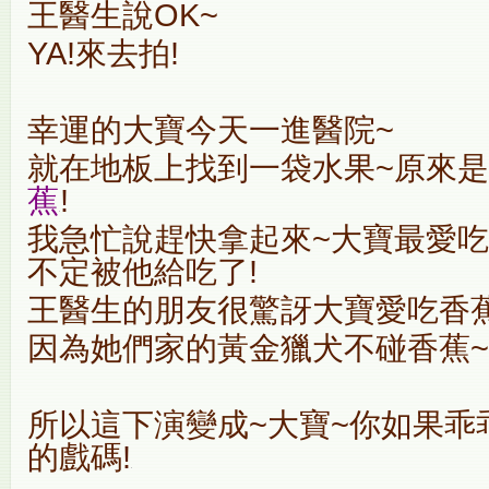
王醫生說OK~
YA!來去拍!
幸運的大寶今天一進醫院~
就在地板上找到一袋水果~原來
蕉
!
我急忙說趕快拿起來~大寶最愛吃
不定被他給吃了!
王醫生的朋友很驚訝大寶愛吃香
因為她們家的黃金獵犬不碰香蕉~但
所以這下演變成~大寶~你如果乖
的戲碼!